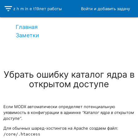
filter_list
z h m i
n e t
19
лет работы
Войти и добавить задачу
Главная
Заметки
Убрать ошибку каталог ядра в открытом
доступе
Убрать ошибку каталог ядра в
открытом доступе
Если MODX автоматически определяет потенциальную
уязвимость в конфигурации в админке
“Каталог ядра в открытом
доступе”
.
Для обычных шаред-хостингов на
Apache
создаем файл:
/core/.htaccess