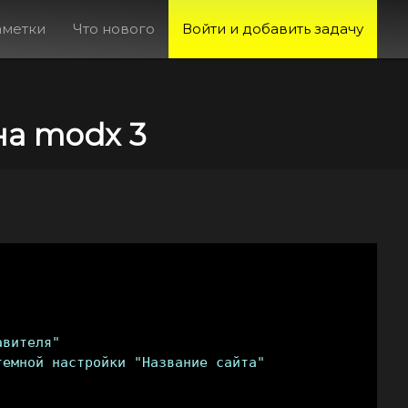
аметки
Что нового
Войти и добавить задачу
на modx 3
вителя"

емной настройки "Название сайта"
