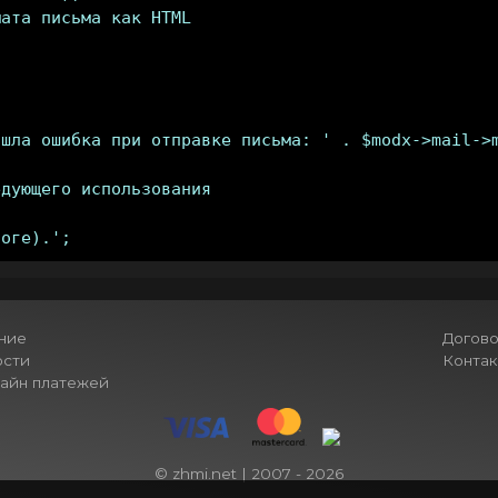
ата письма как HTML

шла ошибка при отправке письма: ' . $modx->mail->m
дующего использования

ние
Догово
ости
Контак
лайн платежей
© zhmi.net | 2007 - 2026