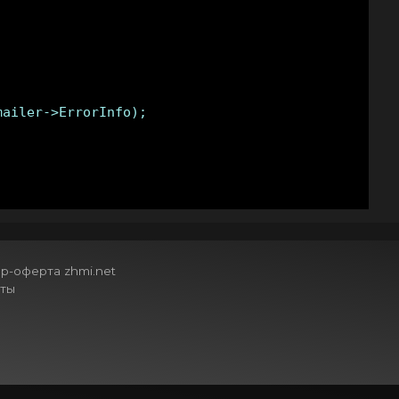
ailer->ErrorInfo);

р-оферта zhmi.net
ты