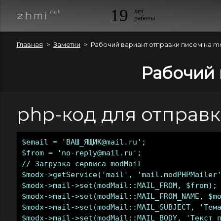
19
лет
n e t
z h m i
работы
Главная
Заметки
Рабочий вариант отправки писем на m
Рабочий 
php-код для отправ
$email = 'ВАШ_ЯЩИК@mail.ru';

$from = 'no-reply@mail.ru';

// Загрузка сервиса modMail

$modx->getService('mail', 'mail.modPHPMailer'
$modx->mail->set(modMail::MAIL_FROM, $from); 
$modx->mail->set(modMail::MAIL_FROM_NAME, $mo
$modx->mail->set(modMail::MAIL_SUBJECT, 'Тема
$modx->mail->set(modMail::MAIL_BODY, 'Текст п