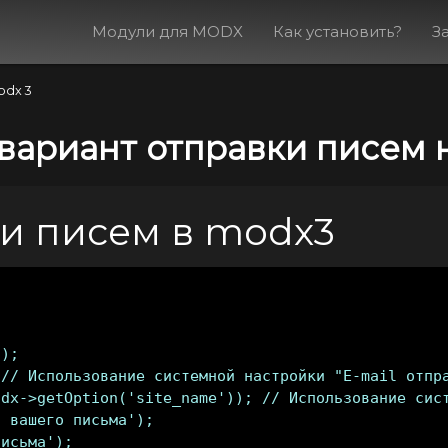
Модули для MODX
Как установить?
З
odx 3
вариант отправки писем 
ки писем в modx3
);

// Использование системной настройки "E-mail отпра
dx->getOption('site_name')); // Использование сист
 вашего письма');

исьма');
