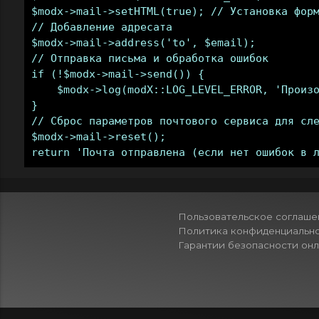
$modx->mail->setHTML(true); // Установка форм
// Добавление адресата

$modx->mail->address('to', $email);

// Отправка письма и обработка ошибок

if (!$modx->mail->send()) {

    $modx->log(modX::LOG_LEVEL_ERROR, 'Произо
}

// Сброс параметров почтового сервиса для сле
$modx->mail->reset();

Пользовательское соглаше
Политика конфиденциальн
Гарантии безопасности он