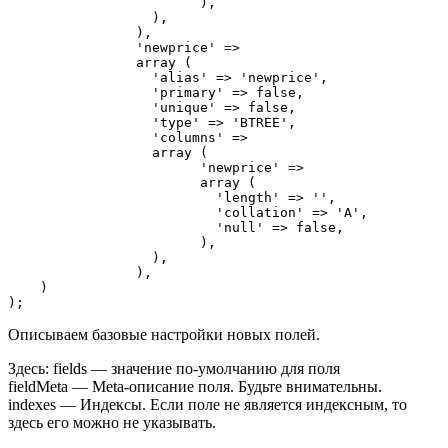
			),

		  ),

		),

		'newprice' =>

		array (

		  'alias' => 'newprice',

		  'primary' => false,

		  'unique' => false,

		  'type' => 'BTREE',

		  'columns' =>

		  array (

			'newprice' =>

			array (

			  'length' => '',

			  'collation' => 'A',

			  'null' => false,

			),

		  ),

		),

    )

Описываем базовые настройки новых полей.
Здесь: fields — значение по-умолчанию для поля
fieldMeta — Meta-описание поля. Будьте внимательны.
indexes — Индексы. Если поле не является индексным, то
здесь его можно не указывать.