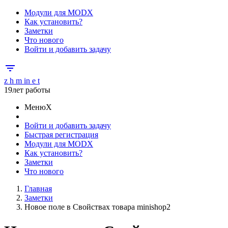
Модули для MODX
Как установить?
Заметки
Что нового
Войти и добавить задачу
filter_list
z h m i
n e t
19
лет работы
Меню
X
Войти и добавить задачу
Быстрая регистрация
Модули для MODX
Как установить?
Заметки
Что нового
Главная
Заметки
Новое поле в Свойствах товара minishop2