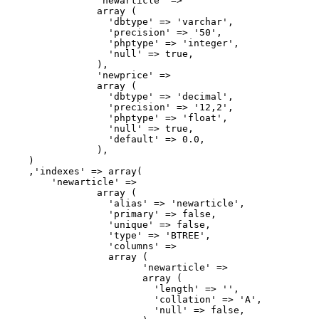
		'newarticle' =>

		array (

		  'dbtype' => 'varchar',

		  'precision' => '50',

		  'phptype' => 'integer',

		  'null' => true,

		),

		'newprice' =>

		array (

		  'dbtype' => 'decimal',

		  'precision' => '12,2',

		  'phptype' => 'float',

		  'null' => true,

		  'default' => 0.0,

		),

    )

    ,'indexes' => array(

        'newarticle' =>

		array (

		  'alias' => 'newarticle',

		  'primary' => false,

		  'unique' => false,

		  'type' => 'BTREE',

		  'columns' =>

		  array (

			'newarticle' =>

			array (

			  'length' => '',

			  'collation' => 'A',

			  'null' => false,
