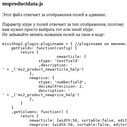
msproductdata.js
Этот файл отвечает за отображения полей в админке.
Параметр xtype у полей отвечает за тип отображения, поэтому
вам нужно просто выбрать тот или иной xtype.
Не забывайте менять названия полей на свои в коде:
miniShop2.plugin.pluginname = { //pluginname не меняем.

    getFields: function(config) {

        return {

			newarticle: {

                xtype: 'textfield'

                ,description: '
' + _('ms2_product_newarticle_help')

            },

            newprice: {

                xtype: 'numberfield',

                decimalPrecision: 2,

                description: '
' + _('ms2_product_newprice_help')

            },

        }

    }

    ,getColumns: function() {

        return {

            newarticle: {width:50, sortable:false, edit
            newprice: {width:50, sortable:false, editor