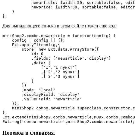
            newarticle: {width:50, sortable:false, edit
            newprice: {width:50, sortable:false, editor
    }

Для выпадающего списка в этом файле нужен еще код:
miniShop2.combo.newarticle = function(config) {

    config = config || {};

    Ext.applyIf(config,{

        store: new Ext.data.ArrayStore({

            id: 0

            ,fields: ['newarticle','display']

            ,data: [

                ['1','1 пункт']

                ,['2','2 пункт']

                ,['3','3 пункт']

            ]

        })

        ,mode: 'local'

        ,displayField: 'display'

        ,valueField: 'newarticle'

    });

    miniShop2.combo.newarticle.superclass.constructor.c
};

Ext.extend(miniShop2.combo.newarticle,MODx.combo.ComboB
Ext.reg('combo-newarticle',miniShop2.combo.newarticle);
Перевод в словарях.