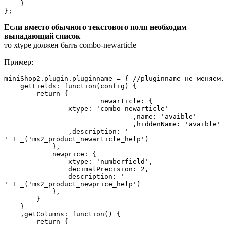
    }

Если вместо обычного текстового поля необходим
выпадающий список
то xtype должен быть combo-newarticle
Пример:
miniShop2.plugin.pluginname = { //pluginname не меняем.

    getFields: function(config) {

        return {

			newarticle: {

                xtype: 'combo-newarticle'

				,name: 'avaible'

				,hiddenName: 'avaible'

                ,description: '
' + _('ms2_product_newarticle_help')

            },

            newprice: {

                xtype: 'numberfield',

                decimalPrecision: 2,

                description: '
' + _('ms2_product_newprice_help')

            },

        }

    }

    ,getColumns: function() {

        return {
