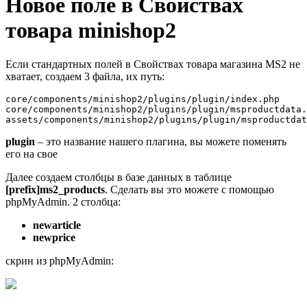
Новое поле в Свойствах
товара minishop2
Если стандартных полей в Свойствах товара магазина MS2 не
хватает, создаем 3 файла, их путь:
core/components/minishop2/plugins/plugin/index.php
core/components/minishop2/plugins/plugin/msproductdata.
assets/components/minishop2/plugins/plugin/msproductdat
plugin
–
это название нашего плагина, вы можете поменять
его на свое
Далее создаем столбцы в базе данных в таблице
[prefix]ms2_products
. Сделать вы это можете с помощью
phpMyAdmin. 2 столбца:
newarticle
newprice
скрин из phpMyAdmin: