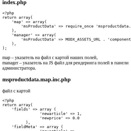
index.php
<?php

return array(

    'map' => array(

        'msProductData' => require_once 'msproductdata.
    ),

    'manager' => array(

        'msProductData' => MODX_ASSETS_URL . 'component
    ),

map – указатель на файл с картой наших полей,
manager – указатель на JS файл для рендеринга полей в панели
администратора.
msproductdata.map.inc.php
файл с картой
<?php

return array(

    'fields' => array (

		'newarticle' => 1,

		'newprice' => 0.0

	  ),

    'fieldMeta' => array (
